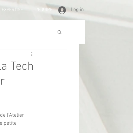
Log in
EXPERTISE
L'EQUIPE
La Tech
r
e l’Atelier.
 petite 