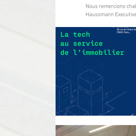
Nous remercions chale
Haussmann Executive