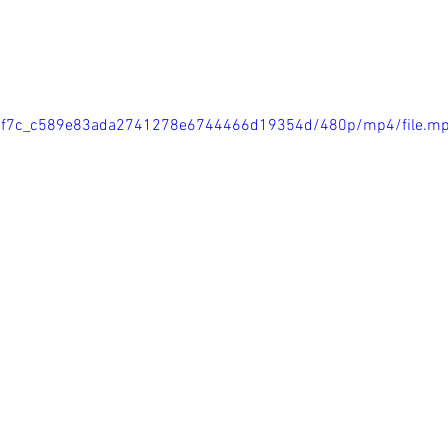
/510f7c_c589e83ada2741278e6744466d19354d/480p/mp4/file.m