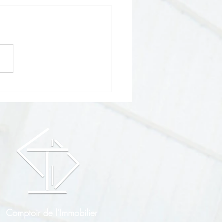
 déjeuner
ne&Associés - Le principe
indémnité d'éviction
Comptoir de l'Immobilier