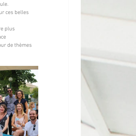
ule.
ur ces belles 
e plus 
ace 
tour de thèmes 