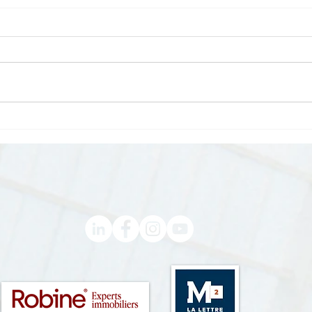
Apéro d’été du Comptoir de
Petit
l’Immobilier – Terrasse du
Robi
Tournon
de l'