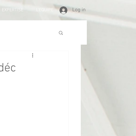
Log in
EXPERTISE
L'EQUIPE
 déc