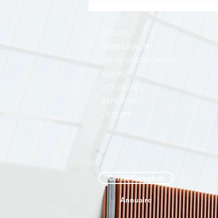
l'Immobilier à ParisLongchamp
- 4 juillet 2019
ACCUEIL
COMMUNAUTE
VIE DE L'ASSOCIATION
AGENDA
ACTUALITES
EXPERTISE
L'EQUIPE
Cercle Comptoir
Annuaire