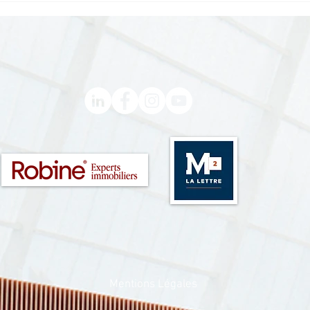
EOL
Strad
Galer
Mentions Légales