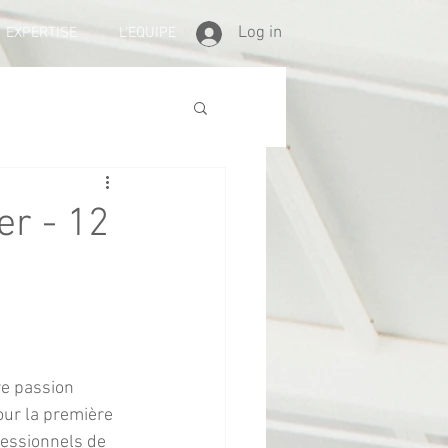
Log in
EXPERTISE
L'EQUIPE
er - 12
our la première 
fessionnels de 