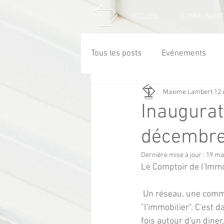
ACCUEIL
COMMUNAUT
Tous les posts
Evénements
Maxime Lambert
12 
Inaugurat
décembre
Dernière mise à jour :
19 ma
Le Comptoir de l'Immob
 Un réseau, une communauté, un lieu où on échange librement, on y partage notre passion 
"l'immobilier". C'est 
fois autour d'un dine