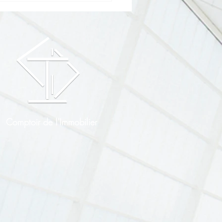
erial - Jeudi 21 février -
ie Nikki Diana Marquardt
Comptoir de l'Immobilier