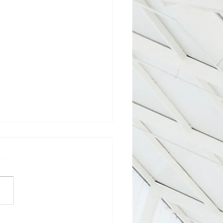
ée Imm'auto x Immoshoot x