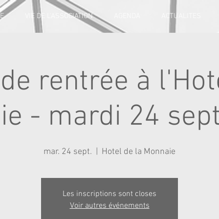
E
VIE DE L'ASSOCIATION
AGENDA
ACTUALITES
de rentrée à l'Hot
e - mardi 24 se
mar. 24 sept.
  |  
Hotel de la Monnaie
Les inscriptions sont closes
Voir autres événements